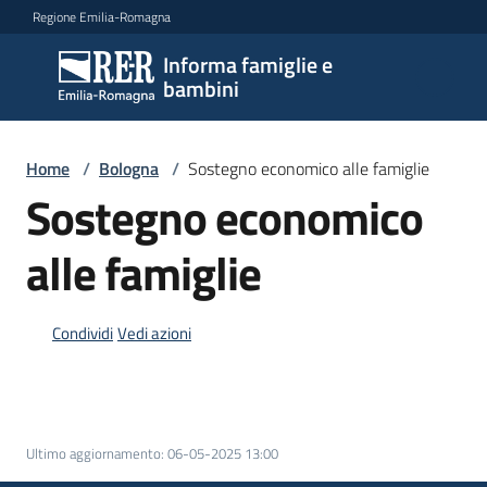
Vai al contenuto
Vai alla navigazione
Vai al footer
Regione Emilia-Romagna
Informa famiglie e
Informa
bambini
famiglie
e
bambini
Home
/
Bologna
/
Sostegno economico alle famiglie
Sostegno economico
Argomenti
alle famiglie
Condividi
Vedi azioni
Servizi
Centri
per
le
Ultimo aggiornamento
:
06-05-2025 13:00
famiglie