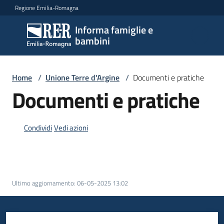
Vai al contenuto
Vai alla navigazione
Vai al footer
Regione Emilia-Romagna
Informa famiglie e
Informa
bambini
famiglie
e
bambini
Home
/
Unione Terre d'Argine
/
Documenti e pratiche
Documenti e pratiche
Argomenti
Condividi
Vedi azioni
Servizi
Centri
Ultimo aggiornamento
:
06-05-2025 13:02
per
le
famiglie