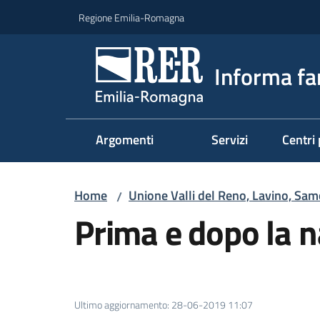
Vai al contenuto
Vai alla navigazione
Vai al footer
Regione Emilia-Romagna
Informa fa
Argomenti
Servizi
Centri 
Home
Unione Valli del Reno, Lavino, Sam
/
Prima e dopo la n
Ultimo aggiornamento
:
28-06-2019 11:07