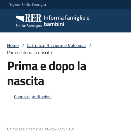
Vai al contenuto
Vai alla navigazione
Vai al footer
Regione Emilia-Romagna
Informa famiglie e
Informa
bambini
famiglie
e
bambini
Home
/
Cattolica, Riccione e Valconca
/
Prima e dopo la nascita
Prima e dopo la
Argomenti
nascita
Servizi
Condividi
Vedi azioni
Centri
per
le
famiglie
Ultimo aggiornamento
:
06-05-2025 13:01