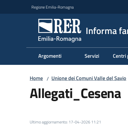
Vai al contenuto
Vai alla navigazione
Vai al footer
Regione Emilia-Romagna
Informa fa
Argomenti
Servizi
Centri 
Home
Unione dei Comuni Valle del Savio
/
Allegati_Cesena
Ultimo aggiornamento
:
17-04-2026 11:21