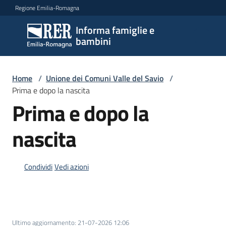
Vai al contenuto
Vai alla navigazione
Vai al footer
Regione Emilia-Romagna
Informa famiglie e
Informa
bambini
famiglie
e
bambini
Home
/
Unione dei Comuni Valle del Savio
/
Prima e dopo la nascita
Prima e dopo la
Argomenti
nascita
Servizi
Condividi
Vedi azioni
Centri
per
le
famiglie
Ultimo aggiornamento
:
21-07-2026 12:06