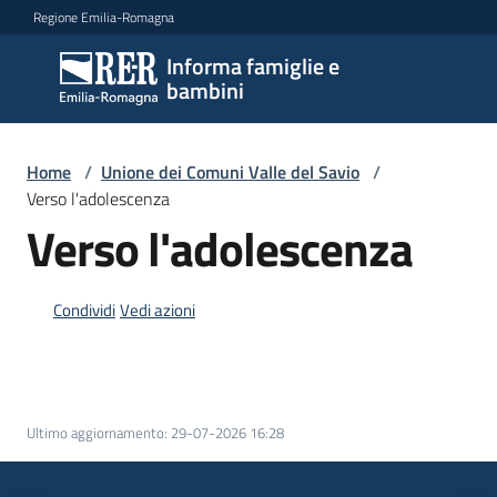
Vai al contenuto
Vai alla navigazione
Vai al footer
Regione Emilia-Romagna
Informa famiglie e
Informa
bambini
famiglie
e
bambini
Home
/
Unione dei Comuni Valle del Savio
/
Verso l'adolescenza
Verso l'adolescenza
Argomenti
Condividi
Vedi azioni
Servizi
Centri
per
Ultimo aggiornamento
:
29-07-2026 16:28
le
famiglie