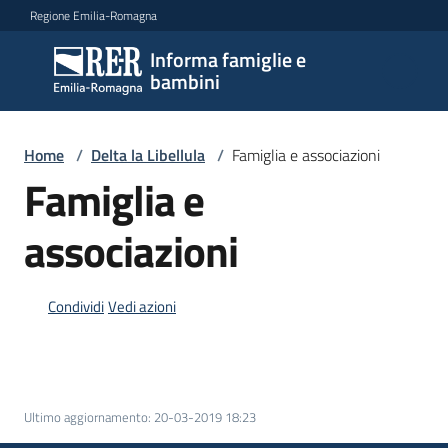
Vai al contenuto
Vai alla navigazione
Vai al footer
Regione Emilia-Romagna
Informa famiglie e
Informa
bambini
famiglie
e
bambini
Home
/
Delta la Libellula
/
Famiglia e associazioni
Famiglia e
Argomenti
associazioni
Condividi
Vedi azioni
Servizi
Centri
per
le
Ultimo aggiornamento
:
20-03-2019 18:23
famiglie