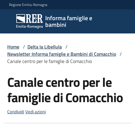
Vai al contenuto
Vai alla navigazione
Vai al footer
Regione Emilia-Romagna
Informa famiglie e
Informa
bambini
famiglie
e
bambini
Home
/
Delta la Libellula
/
Newsletter Informa famiglie e Bambini di Comacchio
/
Canale centro per le famiglie di Comacchio
Argomenti
Canale centro per le
Salta al contenuto
famiglie di Comacchio
Servizi
Centri
Condividi
Vedi azioni
per
le
famiglie