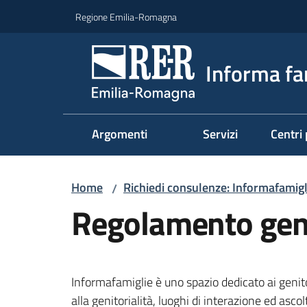
Vai al contenuto
Vai alla navigazione
Vai al footer
Regione Emilia-Romagna
Informa fa
Argomenti
Servizi
Centri 
Home
Richiedi consulenze: Informafamigl
/
Regolamento gen
Informafamiglie è uno spazio dedicato ai genito
alla genitorialità, luoghi di interazione ed asco