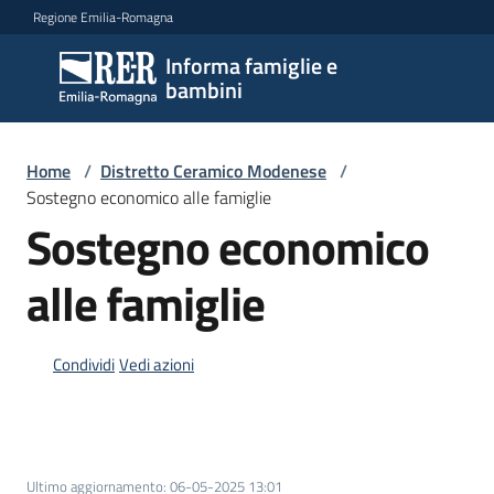
Vai al contenuto
Vai alla navigazione
Vai al footer
Regione Emilia-Romagna
Informa famiglie e
Informa
bambini
famiglie
e
bambini
Home
/
Distretto Ceramico Modenese
/
Sostegno economico alle famiglie
Sostegno economico
Argomenti
alle famiglie
Servizi
Condividi
Vedi azioni
Centri
per
le
famiglie
Ultimo aggiornamento
:
06-05-2025 13:01