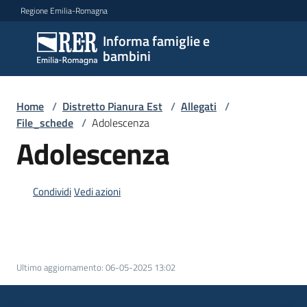
Vai al contenuto
Vai alla navigazione
Vai al footer
Regione Emilia-Romagna
Informa famiglie e
Informa
bambini
famiglie
e
bambini
Home
/
Distretto Pianura Est
/
Allegati
/
File_schede
/
Adolescenza
Adolescenza
Argomenti
Condividi
Vedi azioni
Servizi
Centri
per
Ultimo aggiornamento
:
06-05-2025 13:02
le
famiglie