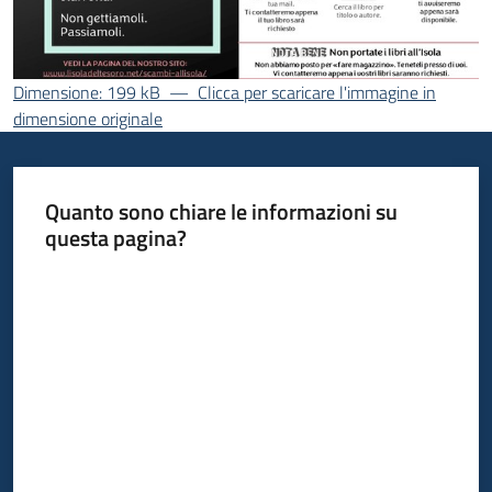
Informazioni
Dimensione: 199 kB
—
Clicca per scaricare l'immagine in
locali
dimensione originale
Quanto sono chiare le informazioni su
questa pagina?
Newsletter
Valuta da 1 a 5 stelle