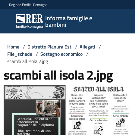
Vai al contenuto
Vai alla navigazione
Vai al footer
Regione Emilia-Romagna
Informa famiglie e
Informa
bambini
famiglie
e
bambini
Home
/
Distretto Pianura Est
/
Allegati
/
File_schede
/
Sostegno economico
/
scambi all isola 2.jpg
scambi all isola 2.jpg
Argomenti
Servizi
Centri
per
le
famiglie