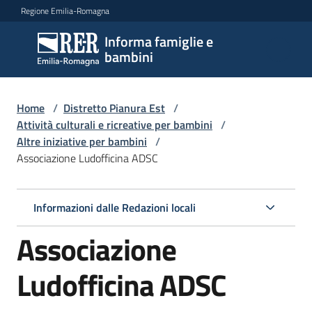
Vai al contenuto
Vai alla navigazione
Vai al footer
Regione Emilia-Romagna
Informa famiglie e
Informa
bambini
famiglie
e
bambini
Home
/
Distretto Pianura Est
/
Attività culturali e ricreative per bambini
/
Altre iniziative per bambini
/
Associazione Ludofficina ADSC
Argomenti
Informazioni dalle Redazioni locali
Servizi
Associazione
Centri
per
Ludofficina ADSC
le
famiglie