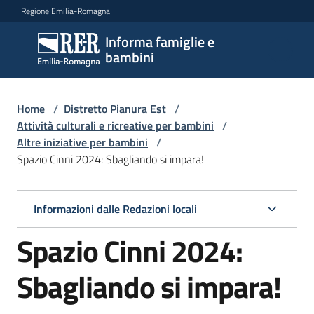
Vai al contenuto
Vai alla navigazione
Vai al footer
Regione Emilia-Romagna
Informa famiglie e
Informa
bambini
famiglie
e
bambini
Home
/
Distretto Pianura Est
/
Attività culturali e ricreative per bambini
/
Altre iniziative per bambini
/
Spazio Cinni 2024: Sbagliando si impara!
Argomenti
Informazioni dalle Redazioni locali
Servizi
Spazio Cinni 2024:
Centri
per
Sbagliando si impara!
le
famiglie