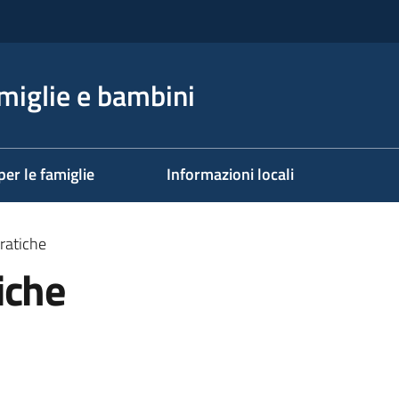
miglie e bambini
per le famiglie
Informazioni locali
ratiche
iche