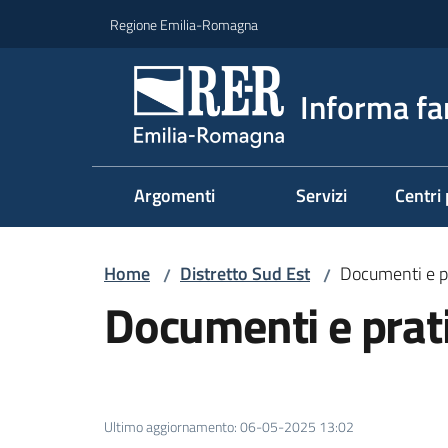
Vai al contenuto
Vai alla navigazione
Vai al footer
Regione Emilia-Romagna
Informa fa
Argomenti
Servizi
Centri 
Home
Distretto Sud Est
Documenti e p
/
/
Documenti e prat
Ultimo aggiornamento
:
06-05-2025 13:02