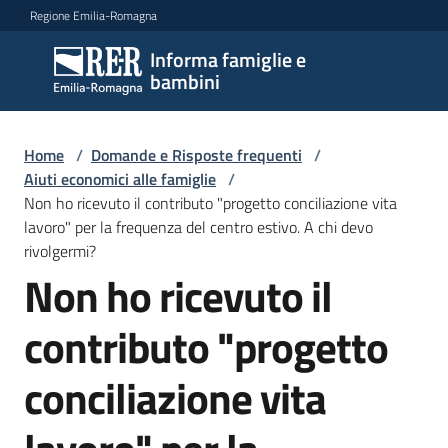
Vai al contenuto
Vai alla navigazione
Vai al footer
Regione Emilia-Romagna
Informa famiglie e
Informa
bambini
famiglie
e
bambini
Home
/
Domande e Risposte frequenti
/
Aiuti economici alle famiglie
/
Non ho ricevuto il contributo "progetto conciliazione vita
lavoro" per la frequenza del centro estivo. A chi devo
Argomenti
rivolgermi?
Non ho ricevuto il
Servizi
contributo "progetto
Centri
conciliazione vita
per
le
famiglie