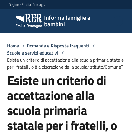
Vai al contenuto
Vai alla navigazione
Vai al footer
Regione Emilia-Romagna
Informa famiglie e
Informa
bambini
famiglie
e
bambini
Home
/
Domande e Risposte frequenti
/
Scuole e servizi educativi
/
Esiste un criterio di accettazione alla scuola primaria statale
per i fratelli, o è a discrezione della scuola/istituto/Comune?
Argomenti
Esiste un criterio di
accettazione alla
Servizi
scuola primaria
Centri
per
statale per i fratelli, o
le
famiglie