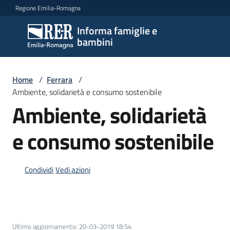
Vai al contenuto
Vai alla navigazione
Vai al footer
Regione Emilia-Romagna
Informa famiglie e
Informa
bambini
famiglie
e
bambini
Home
/
Ferrara
/
Ambiente, solidarietà e consumo sostenibile
Ambiente, solidarietà
Argomenti
e consumo sostenibile
Servizi
Condividi
Vedi azioni
Centri
per
le
famiglie
Ultimo aggiornamento
:
20-03-2019 18:54