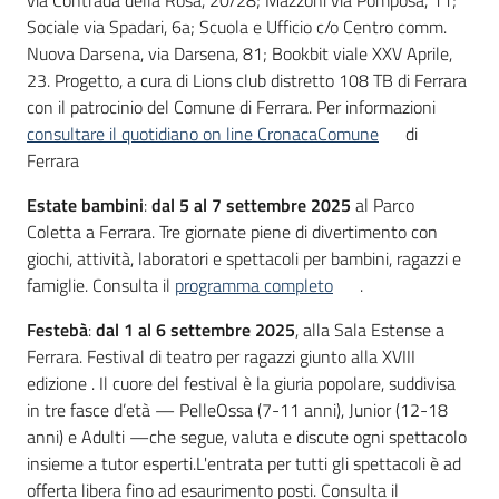
via Contrada della Rosa, 20/28; Mazzoni via Pomposa, 11;
Sociale via Spadari, 6a; Scuola e Ufficio c/o Centro comm.
Nuova Darsena, via Darsena, 81; Bookbit viale XXV Aprile,
23. Progetto, a cura di Lions club distretto 108 TB di Ferrara
con il patrocinio del Comune di Ferrara. Per informazioni
consultare il quotidiano on line CronacaComune
di
Ferrara
Estate bambini
:
dal 5 al 7 settembre 2025
al Parco
Coletta a Ferrara. Tre giornate piene di divertimento con
giochi, attività, laboratori e spettacoli per bambini, ragazzi e
famiglie. Consulta il
programma completo
.
Festebà
:
dal 1 al 6 settembre 2025
, alla Sala Estense a
Ferrara. Festival di teatro per ragazzi giunto alla XVIII
edizione . Il cuore del festival è la giuria popolare, suddivisa
in tre fasce d’età — PelleOssa (7-11 anni), Junior (12-18
anni) e Adulti —che segue, valuta e discute ogni spettacolo
insieme a tutor esperti.L'entrata per tutti gli spettacoli è ad
offerta libera fino ad esaurimento posti. Consulta il