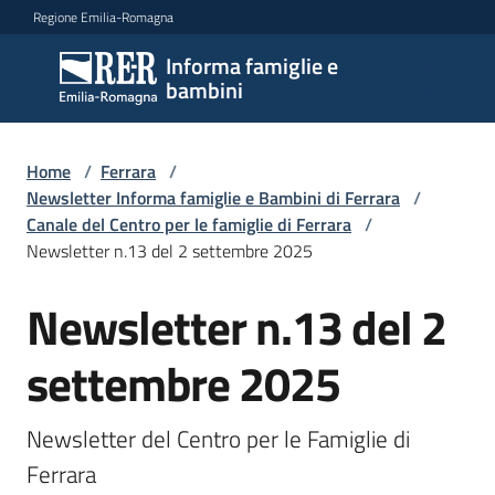
Vai al contenuto
Vai alla navigazione
Vai al footer
Regione Emilia-Romagna
Informa famiglie e
Informa
bambini
famiglie
e
bambini
Home
/
Ferrara
/
Newsletter Informa famiglie e Bambini di Ferrara
/
Canale del Centro per le famiglie di Ferrara
/
Newsletter n.13 del 2 settembre 2025
Argomenti
Newsletter n.13 del 2
Salta al contenuto
Servizi
settembre 2025
Centri
per
Newsletter del Centro per le Famiglie di 
le
Ferrara
famiglie