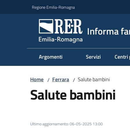
Vai al contenuto
Vai alla navigazione
Vai al footer
Regione Emilia-Romagna
Informa fa
Argomenti
Servizi
Centri 
Home
Ferrara
Salute bambini
/
/
Salute bambini
Ultimo aggiornamento
:
06-05-2025 13:00