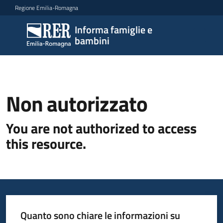
Vai al contenuto
Vai alla navigazione
Vai al footer
Regione Emilia-Romagna
Informa famiglie e
Informa
bambini
famiglie
e
bambini
Non autorizzato
Argomenti
You are not authorized to access
this resource.
Servizi
Centri
per
le
Quanto sono chiare le informazioni su
famiglie