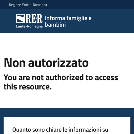
Vai al contenuto
Vai alla navigazione
Vai al footer
Regione Emilia-Romagna
Informa famiglie e
Informa
bambini
famiglie
e
bambini
Non autorizzato
Argomenti
You are not authorized to access
this resource.
Servizi
Centri
per
le
Quanto sono chiare le informazioni su
famiglie