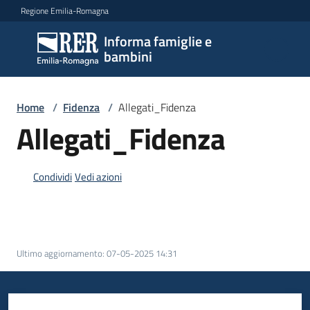
Vai al contenuto
Vai alla navigazione
Vai al footer
Regione Emilia-Romagna
Informa famiglie e
Informa
bambini
famiglie
e
bambini
Home
/
Fidenza
/
Allegati_Fidenza
Allegati_Fidenza
Argomenti
Condividi
Vedi azioni
Servizi
Centri
Ultimo aggiornamento
:
07-05-2025 14:31
per
le
famiglie