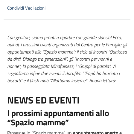
Condividi
Vedi azioni
Informazioni
locali
Cari genitori, siamo pronti a ripartire con grande slancio! Ecco,
quindi, i prossimi eventi organizzati dal Centro per le Famiglie: gli
appuntamenti allo “Spazio mamme”; il ciclo di incontri “Qualcosa
da dirti. Dialogo tra generazioni”; gli “Incontri per nonni e
nonne”; la passeggiata Mindfulness; i "Gruppi di parola”. Vi
segnaliamo infine due eventi: il docufilm “"Papà ha bruciato i
Newsletter
biscotti" e il flash mob “Allattiamo insieme!”. Buona lettura!
NEWS ED EVENTI
I prossimi appuntamenti allo
“Spazio mamme”
Prosegue lo “Spazio mamme”, un
appuntamento aperto e