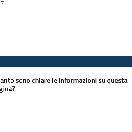
17
anto sono chiare le informazioni su questa
gina?
a da 1 a 5 stelle