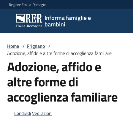
Vai al contenuto
Vai alla navigazione
Vai al footer
Regione Emilia-Romagna
Informa famiglie e
Informa
bambini
famiglie
e
bambini
Home
/
Frignano
/
Adozione, affido e altre forme di accoglienza familiare
Adozione, affido e
Argomenti
altre forme di
accoglienza familiare
Servizi
Centri
Condividi
Vedi azioni
per
le
famiglie