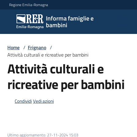
Vai al contenuto
Vai alla navigazione
Vai al footer
Regione Emilia-Romagna
Informa famiglie e
Informa
bambini
famiglie
e
bambini
Home
/
Frignano
/
Attività culturali e ricreative per bambini
Attività culturali e
Argomenti
ricreative per bambini
Servizi
Condividi
Vedi azioni
Centri
per
le
famiglie
Ultimo aggiornamento
:
27-11-2024 15:03