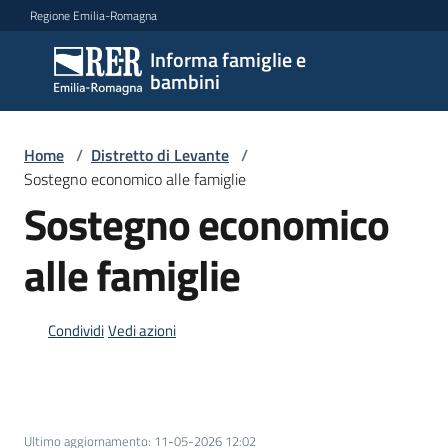
Vai al contenuto
Vai alla navigazione
Vai al footer
Regione Emilia-Romagna
Informa famiglie e
Informa
bambini
famiglie
e
bambini
Home
/
Distretto di Levante
/
Sostegno economico alle famiglie
Sostegno economico
Argomenti
alle famiglie
Servizi
Condividi
Vedi azioni
Centri
per
le
famiglie
Ultimo aggiornamento
:
11-05-2026 12:02