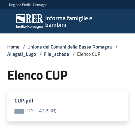
Vai al contenuto
Vai alla navigazione
Vai al footer
Regione Emilia-Romagna
Informa famiglie e
Informa
bambini
famiglie
e
bambini
Home
/
Unione dei Comuni della Bassa Romagna
/
Allegati_Lugo
/
File_schede
/
Elenco CUP
Elenco CUP
Argomenti
Servizi
CUP.pdf
Centri
(
PDF
-
43,8 KB
)
per
le
famiglie