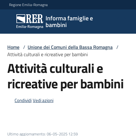
Vai al contenuto
Vai alla navigazione
Vai al footer
Regione Emilia-Romagna
Informa famiglie e
Informa
bambini
famiglie
e
bambini
Home
/
Unione dei Comuni della Bassa Romagna
/
Attività culturali e ricreative per bambini
Attività culturali e
Argomenti
ricreative per bambini
Servizi
Condividi
Vedi azioni
Centri
per
le
famiglie
Ultimo aggiornamento
:
06-05-2025 12:59