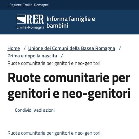
Vai al contenuto
Vai alla navigazione
Vai al footer
Regione Emilia-Romagna
Informa famiglie e
Informa
bambini
famiglie
e
bambini
Home
/
Unione dei Comuni della Bassa Romagna
/
Prima e dopo la nascita
/
Ruote comunitarie per genitori e neo-genitori
Ruote comunitarie per
Argomenti
genitori e neo-genitori
Servizi
Condividi
Vedi azioni
Centri
per
le
Ruote comunitarie per genitori e neo-genitori
famiglie