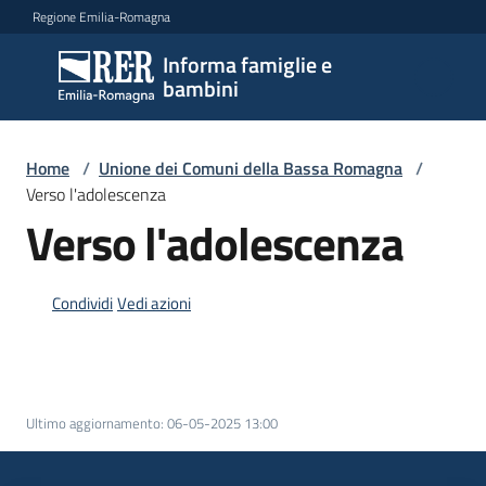
Vai al contenuto
Vai alla navigazione
Vai al footer
Regione Emilia-Romagna
Informa famiglie e
Informa
bambini
famiglie
e
bambini
Home
/
Unione dei Comuni della Bassa Romagna
/
Verso l'adolescenza
Verso l'adolescenza
Argomenti
Condividi
Vedi azioni
Servizi
Centri
per
Ultimo aggiornamento
:
06-05-2025 13:00
le
famiglie