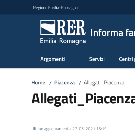
Vai al contenuto
Vai alla navigazione
Vai al footer
Regione Emilia-Romagna
Informa fa
Argomenti
Servizi
Centri 
Home
Piacenza
Allegati_Piacenza
/
/
Allegati_Piacenz
Ultimo aggiornamento
:
27-05-2021 16:19