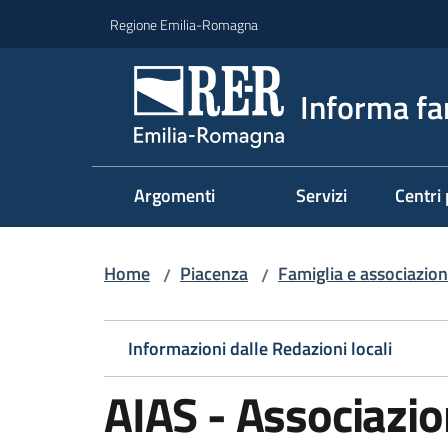
Vai al contenuto
Vai alla navigazione
Vai al footer
Regione Emilia-Romagna
Informa fa
Argomenti
Servizi
Centri 
Home
Piacenza
Famiglia e associazion
/
/
Informazioni dalle Redazioni locali
AIAS - Associazio