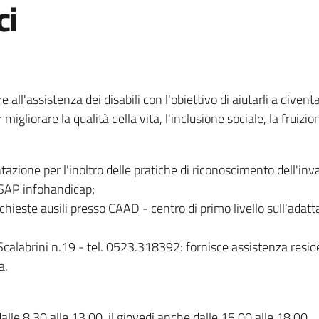
ci
all'assistenza dei disabili con l'obiettivo di aiutarli a diven
gliorare la qualità della vita, l'inclusione sociale, la fruizion
ione per l'inoltro delle pratiche di riconoscimento dell'inval
 SAP infohandicap;
ichieste ausili presso CAAD - centro di primo livello sull'ad
Scalabrini n.19 - tel. 0523.318392: fornisce assistenza resid
a.
alle 8.30 alle 13.00, il giovedì anche dalle 15.00 alle 18.00.