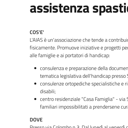
assistenza spasti
COS'E'
L'AIAS è un'associazione che tende a contribuire 
fisicamente. Promuove iniziative e progetti per mi
alle famiglie e ai portatori di handicap:
consulenza e preparazione della documentaz
tematica legislativa dell'handicap presso
consulenze ortopediche specialistiche e r
disabili;
centro residenziale "Casa Famiglia" - via 
familiari impossibilitati a prendersene cur
DOVE
Presso via Colombo n.3
.
Dal lunedì al venerdì d