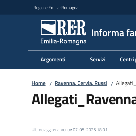
Vai al contenuto
Vai alla navigazione
Vai al footer
Regione Emilia-Romagna
Informa fa
Argomenti
Servizi
Centri 
Home
Ravenna, Cervia, Russi
Allegat
/
/
Allegati_Ravenn
Ultimo aggiornamento
:
07-05-2025 18:01