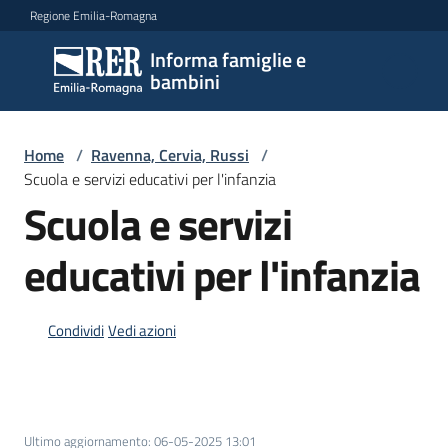
Vai al contenuto
Vai alla navigazione
Vai al footer
Regione Emilia-Romagna
Informa famiglie e
Informa
bambini
famiglie
e
bambini
Home
/
Ravenna, Cervia, Russi
/
Scuola e servizi educativi per l'infanzia
Scuola e servizi
Argomenti
educativi per l'infanzia
Servizi
Condividi
Vedi azioni
Centri
per
le
famiglie
Ultimo aggiornamento
:
06-05-2025 13:01