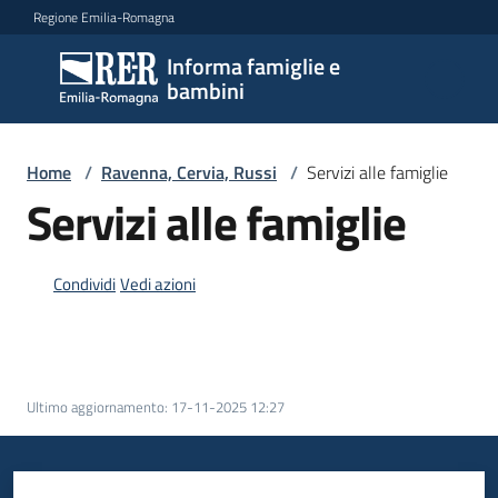
Vai al contenuto
Vai alla navigazione
Vai al footer
Regione Emilia-Romagna
Informa famiglie e
Informa
bambini
famiglie
e
bambini
Home
/
Ravenna, Cervia, Russi
/
Servizi alle famiglie
Servizi alle famiglie
Argomenti
Condividi
Vedi azioni
Servizi
Menu selezionato
Centri
Ultimo aggiornamento
:
17-11-2025 12:27
per
le
famiglie