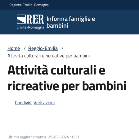
Vai al contenuto
Vai alla navigazione
Vai al footer
Regione Emilia-Romagna
Informa famiglie e
Informa
bambini
famiglie
e
bambini
Home
/
Reggio-Emilia
/
Attività culturali e ricreative per bambini
Attività culturali e
Argomenti
ricreative per bambini
Servizi
Condividi
Vedi azioni
Centri
per
le
famiglie
Ultimo aggiornamento
:
05-02-2024 16:31