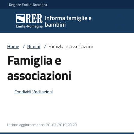
Vai al contenuto
Vai alla navigazione
Vai al footer
Regione Emilia-Romagna
Informa famiglie e
Informa
bambini
famiglie
e
bambini
Home
/
Rimini
/
Famiglia e associazioni
Famiglia e
Argomenti
associazioni
Condividi
Vedi azioni
Servizi
Centri
per
le
Ultimo aggiornamento
:
20-03-2019 20:20
famiglie