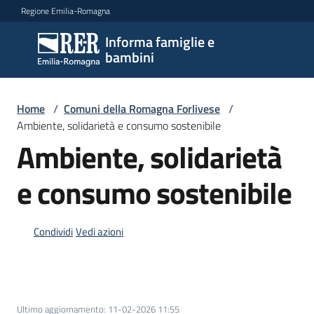
Vai al contenuto
Vai alla navigazione
Vai al footer
Regione Emilia-Romagna
Informa famiglie e
Informa
bambini
famiglie
e
bambini
Home
/
Comuni della Romagna Forlivese
/
Ambiente, solidarietà e consumo sostenibile
Ambiente, solidarietà
Argomenti
e consumo sostenibile
Servizi
Condividi
Vedi azioni
Centri
per
le
famiglie
Ultimo aggiornamento
:
11-02-2026 11:55