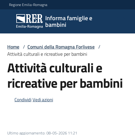
Vai al contenuto
Vai alla navigazione
Vai al footer
Regione Emilia-Romagna
Informa famiglie e
Informa
bambini
famiglie
e
bambini
Home
/
Comuni della Romagna Forlivese
/
Attività culturali e ricreative per bambini
Attività culturali e
Argomenti
ricreative per bambini
Servizi
Condividi
Vedi azioni
Centri
per
le
famiglie
Ultimo aggiornamento
:
08-05-2026 11:21