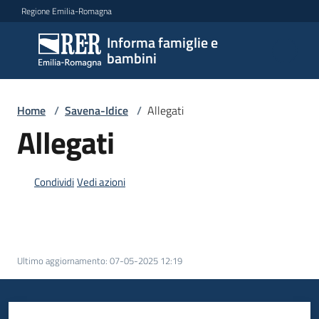
Vai al contenuto
Vai alla navigazione
Vai al footer
Regione Emilia-Romagna
Informa famiglie e
Informa
bambini
famiglie
e
bambini
Home
/
Savena-Idice
/
Allegati
Allegati
Argomenti
Condividi
Vedi azioni
Servizi
Centri
Ultimo aggiornamento
:
07-05-2025 12:19
per
le
famiglie