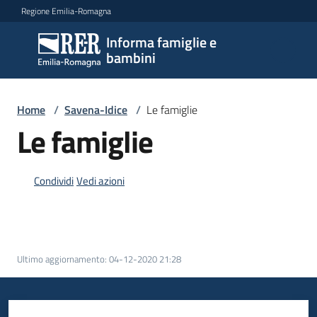
Vai al contenuto
Vai alla navigazione
Vai al footer
Regione Emilia-Romagna
Informa famiglie e
Informa
bambini
famiglie
e
bambini
Home
/
Savena-Idice
/
Le famiglie
Le famiglie
Argomenti
Condividi
Vedi azioni
Servizi
Centri
Ultimo aggiornamento
:
04-12-2020 21:28
per
le
famiglie