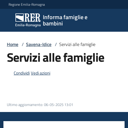
Vai al contenuto
Vai alla navigazione
Vai al footer
Regione Emilia-Romagna
Informa famiglie e
Informa
bambini
famiglie
e
bambini
Home
/
Savena-Idice
/
Servizi alle famiglie
Servizi alle famiglie
Argomenti
Condividi
Vedi azioni
Servizi
Menu selezionato
Centri
Ultimo aggiornamento
:
06-05-2025 13:01
per
le
famiglie