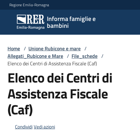
Vai al contenuto
Vai alla navigazione
Vai al footer
Regione Emilia-Romagna
Informa famiglie e
Informa
bambini
famiglie
e
bambini
Home
/
Unione Rubicone e mare
/
Allegati_Rubicone e Mare
/
File_schede
/
Elenco dei Centri di Assistenza Fiscale (Caf)
Elenco dei Centri di
Argomenti
Assistenza Fiscale
Servizi
(Caf)
Centri
per
Condividi
Vedi azioni
le
famiglie