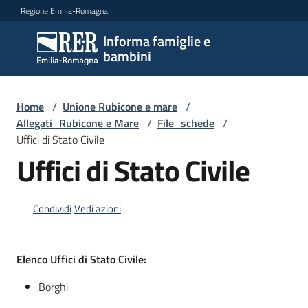
Vai al contenuto
Vai alla navigazione
Vai al footer
Regione Emilia-Romagna
Informa famiglie e
Informa
bambini
famiglie
e
bambini
Home
/
Unione Rubicone e mare
/
Allegati_Rubicone e Mare
/
File_schede
/
Uffici di Stato Civile
Uffici di Stato Civile
Argomenti
Condividi
Vedi azioni
Servizi
Centri
Elenco Uffici di Stato Civile:
per
le
Borghi
famiglie