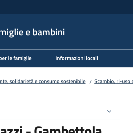
miglie e bambini
per le famiglie
Informazioni locali
te, solidarietà e consumo sostenibile
Scambio, ri-uso 
/
gazzi - Gambettola