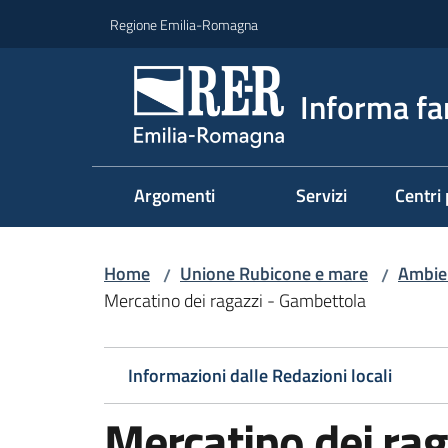
Vai al contenuto
Vai alla navigazione
Vai al footer
Regione Emilia-Romagna
Informa fa
Argomenti
Servizi
Centri 
Home
Unione Rubicone e mare
Ambien
/
/
Mercatino dei ragazzi - Gambettola
Informazioni dalle Redazioni locali
Mercatino dei ra