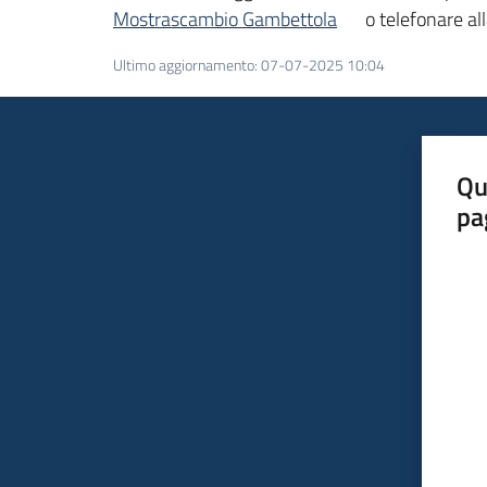
Mostrascambio Gambettola
o telefonare a
Ultimo aggiornamento
:
07-07-2025 10:04
Qu
pa
Valut