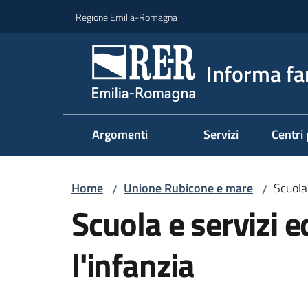
Vai al contenuto
Vai alla navigazione
Vai al footer
Regione Emilia-Romagna
Informa fa
Argomenti
Servizi
Centri 
Home
Unione Rubicone e mare
Scuola 
/
/
Scuola e servizi e
l'infanzia