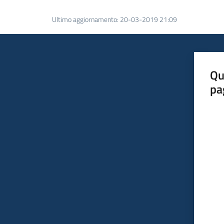
Ultimo aggiornamento
:
20-03-2019 21:09
Qu
pa
Valut