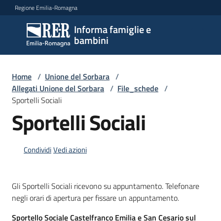
Vai al contenuto
Vai alla navigazione
Vai al footer
Regione Emilia-Romagna
Informa famiglie e
Informa
bambini
famiglie
e
bambini
Home
/
Unione del Sorbara
/
Allegati Unione del Sorbara
/
File_schede
/
Sportelli Sociali
Sportelli Sociali
Argomenti
Condividi
Vedi azioni
Servizi
Centri
Gli Sportelli Sociali ricevono su appuntamento. Telefonare
per
negli orari di apertura per fissare un appuntamento.
le
famiglie
Sportello Sociale Castelfranco Emilia e San Cesario sul