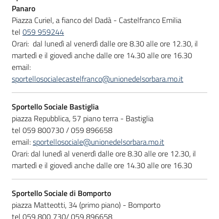
Panaro
Piazza Curiel, a fianco del Dadà - Castelfranco Emilia
tel
059 959244
Informazioni
Orari:
dal lunedì al venerdì dalle ore 8.30 alle ore 12.30, il
locali
martedì e il giovedì anche dalle ore 14.30 alle ore 16.30
email:
sportellosocialecastelfranco@unionedelsorbara.mo.it
Sportello Sociale Bastiglia
piazza Repubblica, 57 piano terra - Bastiglia
Newsletter
tel
059 800730 / 059 896658
email:
sportellosociale@unionedelsorbara.mo.it
Orari: dal lunedì al venerdì dalle ore 8.30 alle ore 12.30, il
martedì e il giovedì anche dalle ore 14.30 alle ore 16.30
Sportello Sociale di Bomporto
piazza Matteotti, 34 (primo piano) - Bomporto
tel 059 800 730/ 059 896658